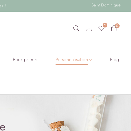
Saint Dominique
es !
2
0
Pour prier
Personnalisation
Blog
le