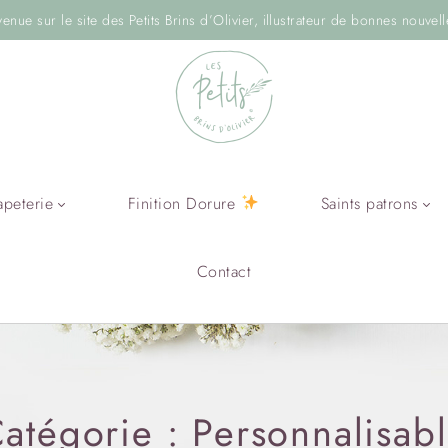
venue sur le site des Petits Brins d’Olivier, illustrateur de bonnes nouvell
apeterie
Finition Dorure
Saints patrons
Contact
atégorie :
Personnalisab