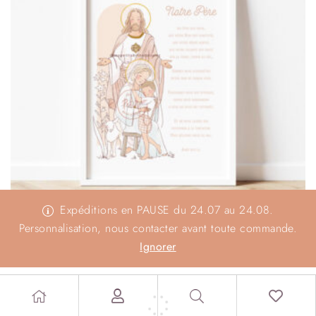
Expéditions en PAUSE du 24.07 au 24.08.
Personnalisation, nous contacter avant toute commande.
Affiche Notre Père illustré Jésus Marie vouvoiement
Ignorer
Formats A4 et A3
À partir de :
15,00
€