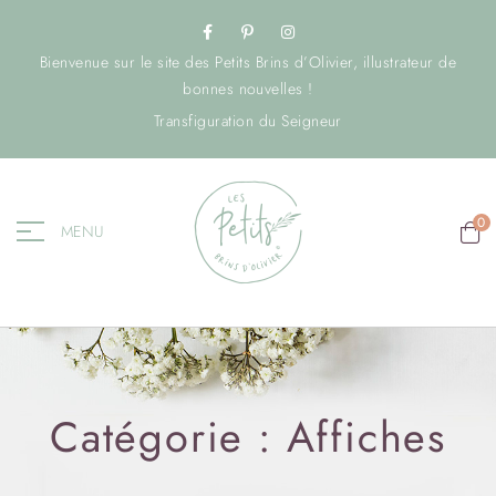
Bienvenue sur le site des Petits Brins d’Olivier, illustrateur de
bonnes nouvelles !
Transfiguration du Seigneur
0
MENU
Catégorie :
Affiches