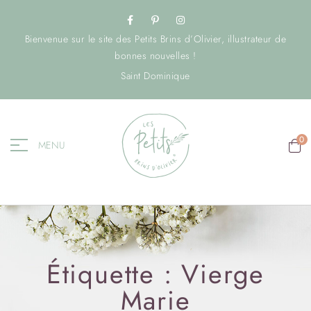
Bienvenue sur le site des Petits Brins d’Olivier, illustrateur de
bonnes nouvelles !
Saint Dominique
0
MENU
Étiquette :
Vierge
Marie