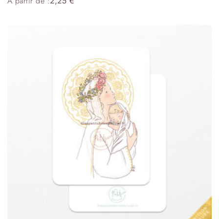
À partir de :
2,25
€