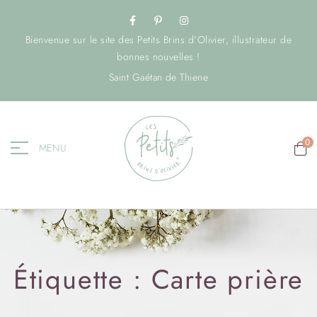
Bienvenue sur le site des Petits Brins d’Olivier, illustrateur de
bonnes nouvelles !
Saint Gaétan de Thiene
0
MENU
Étiquette :
Carte prière