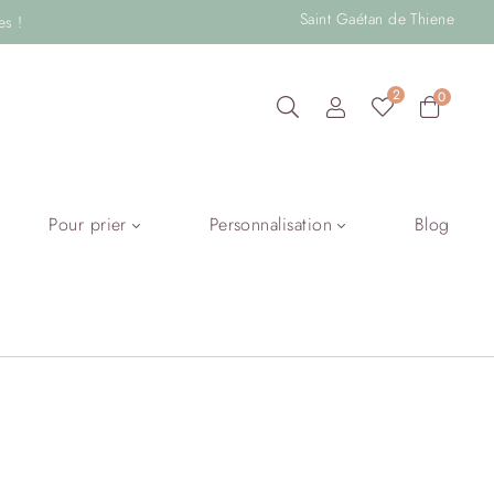
Saint Gaétan de Thiene
es !
2
0
Pour prier
Personnalisation
Blog