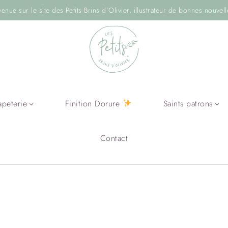
venue sur le site des Petits Brins d’Olivier, illustrateur de bonnes nouvell
apeterie
Finition Dorure
Saints patrons
Contact