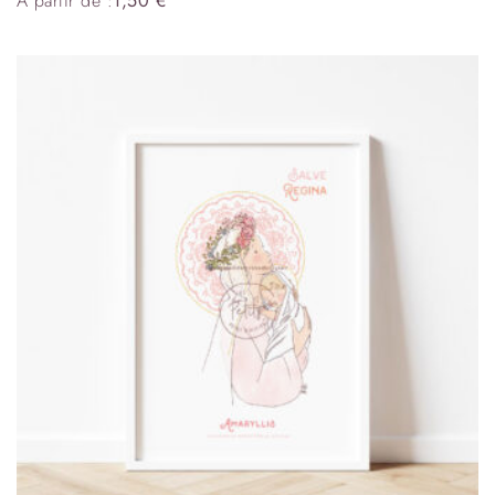
À partir de :
1,50
€