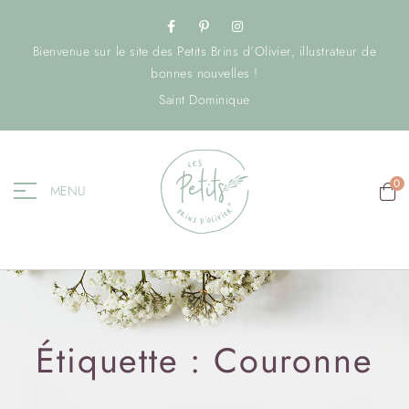
Bienvenue sur le site des Petits Brins d’Olivier, illustrateur de
bonnes nouvelles !
Saint Dominique
0
MENU
Étiquette :
Couronne