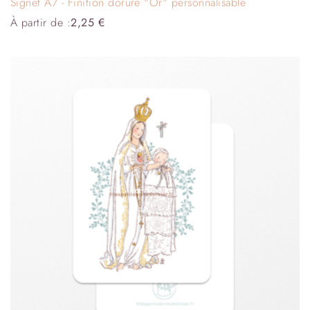
Signet A7 - Finition dorure "Or" personnalisable
À partir de :
2,25
€