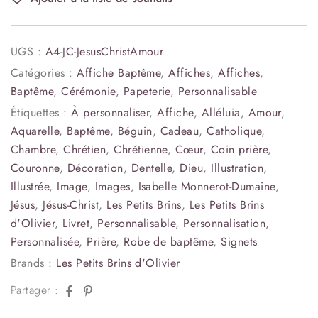
UGS :
A4-JC-JesusChristAmour
Catégories :
Affiche Baptême
,
Affiches
,
Affiches
,
Baptême
,
Cérémonie
,
Papeterie
,
Personnalisable
Étiquettes :
À personnaliser
,
Affiche
,
Alléluia
,
Amour
,
Aquarelle
,
Baptême
,
Béguin
,
Cadeau
,
Catholique
,
Chambre
,
Chrétien
,
Chrétienne
,
Cœur
,
Coin prière
,
Couronne
,
Décoration
,
Dentelle
,
Dieu
,
Illustration
,
Illustrée
,
Image
,
Images
,
Isabelle Monnerot-Dumaine
,
Jésus
,
Jésus-Christ
,
Les Petits Brins
,
Les Petits Brins
d'Olivier
,
Livret
,
Personnalisable
,
Personnalisation
,
Personnalisée
,
Prière
,
Robe de baptême
,
Signets
Brands :
Les Petits Brins d'Olivier
Facebook
Pinterest
Partager :