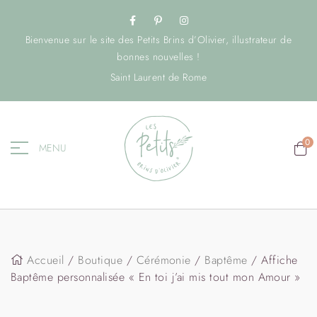
Bienvenue sur le site des Petits Brins d’Olivier, illustrateur de
bonnes nouvelles !
Saint Laurent de Rome
0
MENU
Accueil
/
Boutique
/
Cérémonie
/
Baptême
/ Affiche
Baptême personnalisée « En toi j’ai mis tout mon Amour »