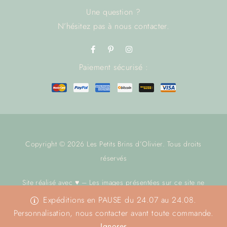
Une question ?
N’hésitez pas à
nous contacter.
Paiement sécurisé :
Copyright © 2026 Les Petits Brins d’Olivier. Tous droits
réservés
Site réalisé avec ♥ – Les images présentées sur ce site ne
sont pas libres de droit.
Nous contacter
avant toute utilisation.
Expéditions en PAUSE du 24.07 au 24.08.
Merci
Personnalisation, nous contacter avant toute commande.
Ignorer