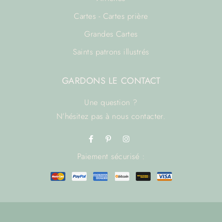
Cartes - Cartes prière
Grandes Cartes
Saints patrons illustrés
GARDONS LE CONTACT
Une question ?
N’hésitez pas à
nous contacter.
Paiement sécurisé :