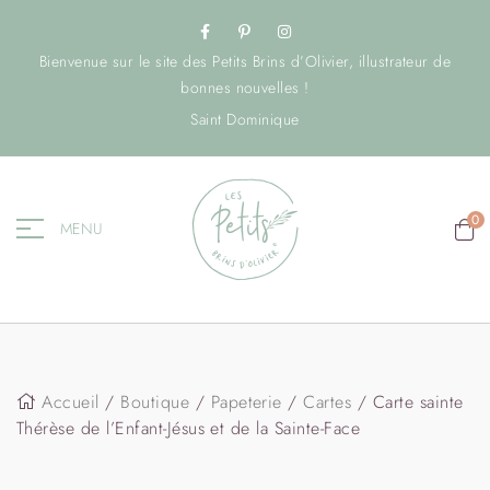
Bienvenue sur le site des Petits Brins d’Olivier, illustrateur de
bonnes nouvelles !
Saint Dominique
0
MENU
Accueil
/
Boutique
/
Papeterie
/
Cartes
/ Carte sainte
Thérèse de l’Enfant-Jésus et de la Sainte-Face