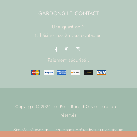
GARDONS LE CONTACT
Une question ?
N’hésitez pas à
nous contacter.
Paiement sécurisé :
Copyright © 2026 Les Petits Brins d’Olivier. Tous droits
réservés
Site réalisé avec ♥ – Les images présentées sur ce site ne