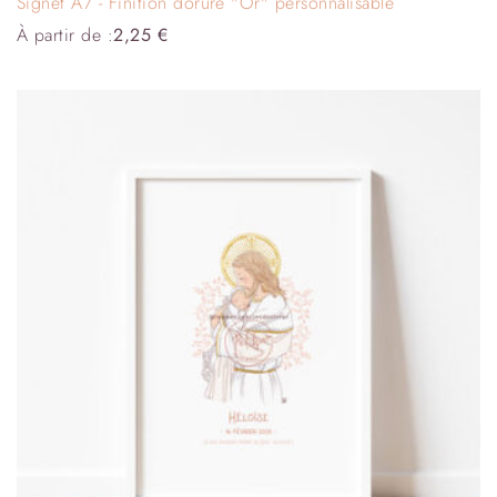
Signet A7 - Finition dorure "Or" personnalisable
À partir de :
2,25
€