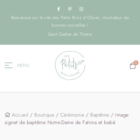
Bienvenue sur le site des Petits Brins d’Olivier, illustrateur de
bonnes nouvelles !
Saint Gaétan de Thiene
0
MENU
Accueil
/
Boutique
/
Cérémonie
/
Baptême
/ Image
signet de baptême Notre-Dame de Fatima et bebé