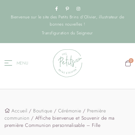
Bienvenue sur le site des Petits Brins d’Olivier, illustrateur de
bonnes nouvelles !
Transfiguration du Seigneur
0
MENU
Accueil
/
Boutique
/
Cérémonie
/
Première
communion
/ Affiche bienvenue et Souvenir de ma
première Communion personnalisable – Fille