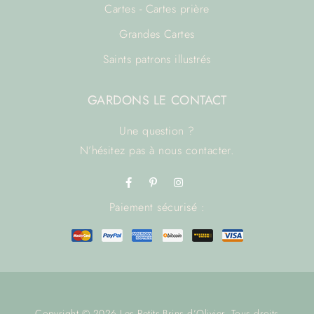
Cartes - Cartes prière
Grandes Cartes
Saints patrons illustrés
GARDONS LE CONTACT
Une question ?
N’hésitez pas à
nous contacter.
Paiement sécurisé :
Copyright © 2026 Les Petits Brins d’Olivier. Tous droits