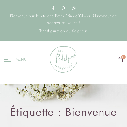
Bienvenue sur le site des Petits Brins d’Olivier, illustrateur de
bonnes nouvelles !
Transfiguration du Seigneur
0
MENU
Étiquette :
Bienvenue