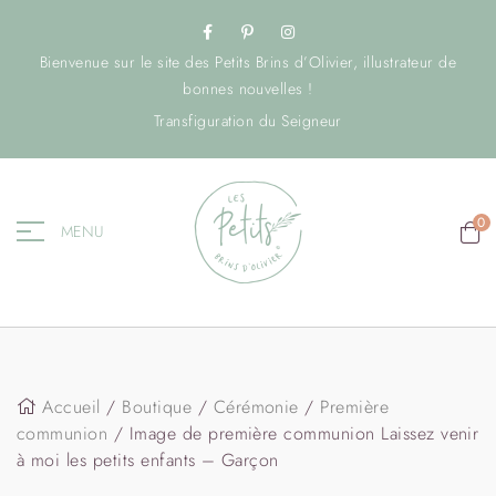
Bienvenue sur le site des Petits Brins d’Olivier, illustrateur de
bonnes nouvelles !
Transfiguration du Seigneur
0
MENU
Accueil
/
Boutique
/
Cérémonie
/
Première
communion
/ Image de première communion Laissez venir
à moi les petits enfants – Garçon