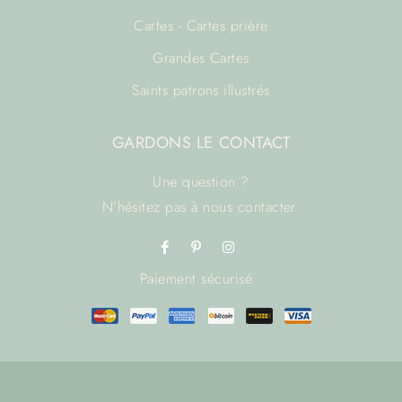
Cartes - Cartes prière
Grandes Cartes
Saints patrons illustrés
GARDONS LE CONTACT
Une question ?
N’hésitez pas à
nous contacter.
Paiement sécurisé :