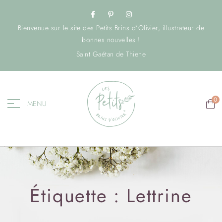
Bienvenue sur le site des Petits Brins d’Olivier, illustrateur de
bonnes nouvelles !
Saint Gaétan de Thiene
0
MENU
Étiquette :
Lettrine