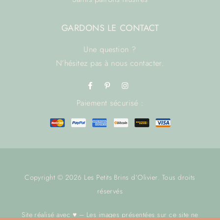
GARDONS LE CONTACT
Une question ?
N’hésitez pas à
nous contacter.
Paiement sécurisé :
Copyright © 2026 Les Petits Brins d’Olivier. Tous droits
réservés
Site réalisé avec ♥ – Les images présentées sur ce site ne