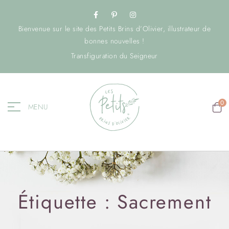
Bienvenue sur le site des Petits Brins d’Olivier, illustrateur de
bonnes nouvelles !
Transfiguration du Seigneur
0
MENU
Étiquette :
Sacrement