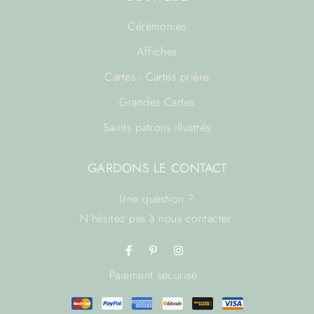
Cérémonies
Affiches
Cartes - Cartes prière
Grandes Cartes
Saints patrons illustrés
GARDONS LE CONTACT
Une question ?
N’hésitez pas à
nous contacter.
Paiement sécurisé :