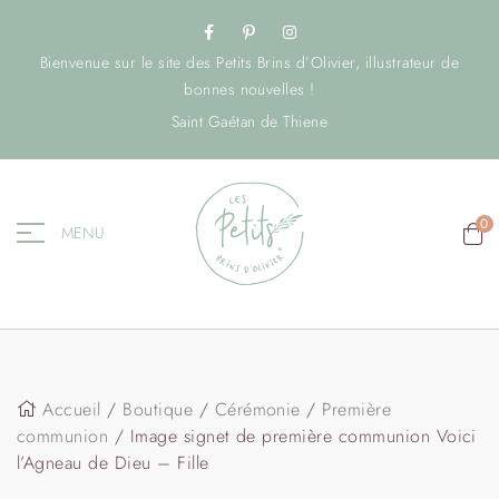
Bienvenue sur le site des Petits Brins d’Olivier, illustrateur de
bonnes nouvelles !
Saint Gaétan de Thiene
0
MENU
Accueil
/
Boutique
/
Cérémonie
/
Première
communion
/ Image signet de première communion Voici
l’Agneau de Dieu – Fille