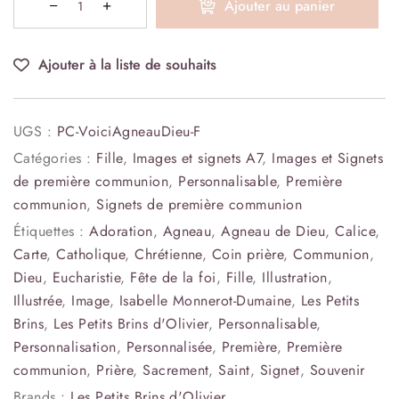
Ajouter au panier
Ajouter à la liste de souhaits
UGS :
PC-VoiciAgneauDieu-F
Catégories :
Fille
,
Images et signets A7
,
Images et Signets
de première communion
,
Personnalisable
,
Première
communion
,
Signets de première communion
Étiquettes :
Adoration
,
Agneau
,
Agneau de Dieu
,
Calice
,
Carte
,
Catholique
,
Chrétienne
,
Coin prière
,
Communion
,
Dieu
,
Eucharistie
,
Fête de la foi
,
Fille
,
Illustration
,
Illustrée
,
Image
,
Isabelle Monnerot-Dumaine
,
Les Petits
Brins
,
Les Petits Brins d'Olivier
,
Personnalisable
,
Personnalisation
,
Personnalisée
,
Première
,
Première
communion
,
Prière
,
Sacrement
,
Saint
,
Signet
,
Souvenir
Brands :
Les Petits Brins d'Olivier