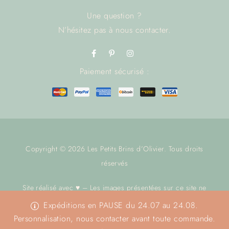
Une question ?
N’hésitez pas à
nous contacter.
Paiement sécurisé :
Copyright © 2026 Les Petits Brins d’Olivier. Tous droits
réservés
Site réalisé avec ♥ – Les images présentées sur ce site ne
sont pas libres de droit.
Nous contacter
avant toute utilisation.
Expéditions en PAUSE du 24.07 au 24.08.
Merci
Personnalisation, nous contacter avant toute commande.