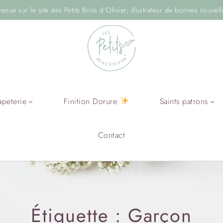
venue sur le site des Petits Brins d’Olivier, illustrateur de bonnes nouvell
apeterie
Finition Dorure
Saints patrons
Contact
Étiquette :
Garçon