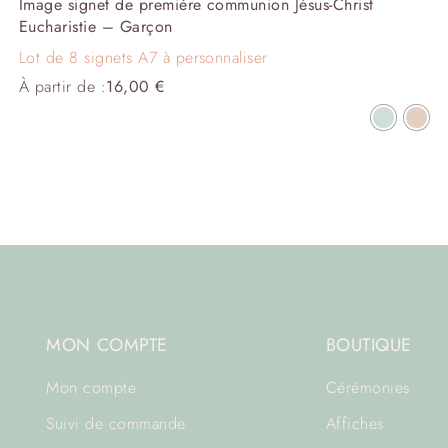
Image signet de première communion Jésus-Christ
Eucharistie – Garçon
Lot de 8 signets A7 à personnaliser
À partir de :
16,00
€
MON COMPTE
BOUTIQUE
Mon compte
Cérémonies
Suivi de commande
Affiches