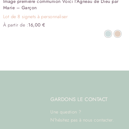
Image première communion Voici l’Agneau de Dieu par
Marie – Garçon
Lot de 8 signets à personnaliser
À partir de :
16,00
€
GARDONS LE CONTACT
Une question ?
N’hésitez pas à
nous contacter.