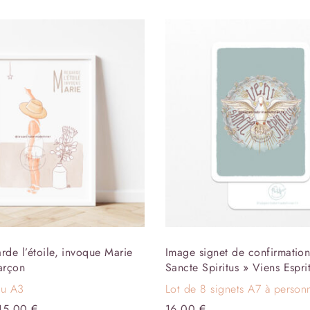
rde l’étoile, invoque Marie
Image signet de confirmation
arçon
Sancte Spiritus » Viens Espri
ou A3
Lot de 8 signets A7 à personn
15,00
€
16,00
€