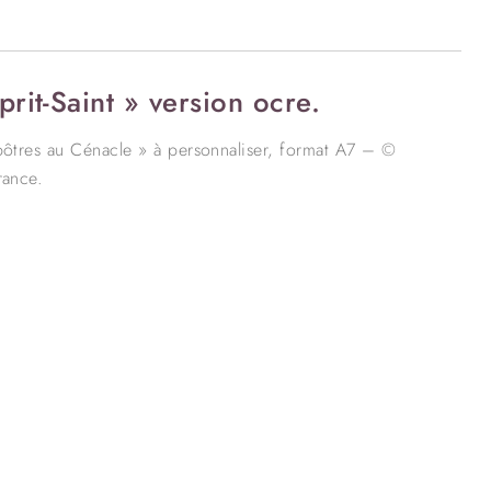
rit-Saint » version ocre.
 apôtres au Cénacle » à personnaliser, format A7 – ©
rance.