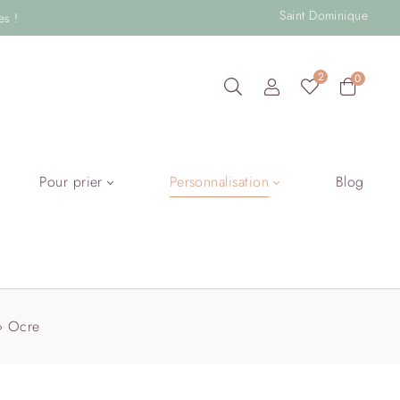
Saint Dominique
es !
2
0
Pour prier
Personnalisation
Blog
 » Ocre