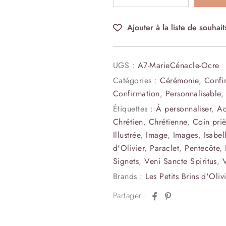
Ajouter à la liste de souhait
UGS :
A7-MarieCénacle-Ocre
Catégories :
Cérémonie
,
Confi
Confirmation
,
Personnalisable
Étiquettes :
À personnaliser
,
Aq
Chrétien
,
Chrétienne
,
Coin priè
Illustrée
,
Image
,
Images
,
Isabe
d'Olivier
,
Paraclet
,
Pentecôte
,
Signets
,
Veni Sancte Spiritus
,
V
Brands :
Les Petits Brins d'Oliv
Facebook
Pinterest
Partager :