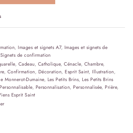
s
rmation
,
Images et signets A7
,
Images et signets de
,
Signets de confirmation
uarelle
,
Cadeau
,
Catholique
,
Cénacle
,
Chambre
,
re
,
Confirmation
,
Décoration
,
Esprit Saint
,
Illustration
,
lle Monnerot-Dumaine
,
Les Petits Brins
,
Les Petits Brins
Personnalisable
,
Personnalisation
,
Personnalisée
,
Prière
,
iens Esprit Saint
ier