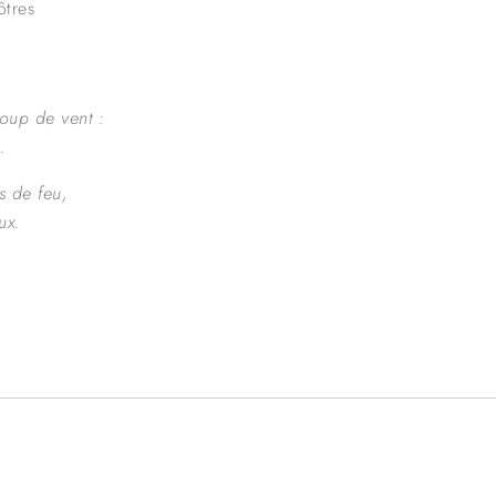
ôtres
coup de vent :
.
s de feu,
ux.