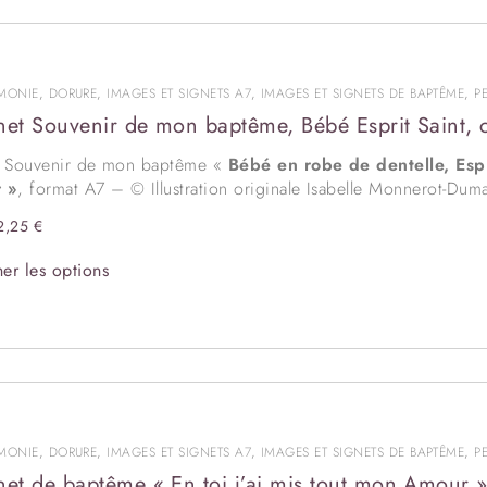
MONIE
,
DORURE
,
IMAGES ET SIGNETS A7
,
IMAGES ET SIGNETS DE BAPTÊME
,
P
net Souvenir de mon baptême, Bébé Esprit Saint, c
t Souvenir de mon baptême «
Bébé en robe de dentelle, Espri
 »
, format A7 – © Illustration originale Isabelle Monnerot-Duma
sous 48 heures
, jours ouvrés. Inscriptible au verso.
La person
2,25
€
dorure « Or » apporte à cette image signet de Baptême, raffineme
de gamme. Très bonne tenue en main avec ses 300 gr/m².
er les options
assortir la
couverture du livret de messe
de baptême assortie
s arrondis
sur demande.
MONIE
,
DORURE
,
IMAGES ET SIGNETS A7
,
IMAGES ET SIGNETS DE BAPTÊME
,
P
net de baptême « En toi j’ai mis tout mon Amour »