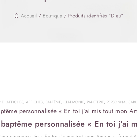
Accueil
/
Boutique
/ Produits identifiés “Dieu”
ME
,
AFFICHES
,
AFFICHES
,
BAPTÊME
,
CÉRÉMONIE
,
PAPETERIE
,
PERSONNALISABL
aptême personnalisée « En toi j’ai mis tout mon A
 baptême personnalisée « En toi j’ai 
ême personnalisée « En toi j’ai mis tout mon Amour », format 