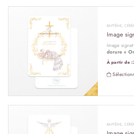
BAPTÊME
,
CÉRÉ
Image sig
Image signe
dorure « Or
Expédition 
À partir de :
La finition 
aspect haut 
Sélectionn
Vous pouvez 
Option
coin
BAPTÊME
,
CÉRÉ
Image sig