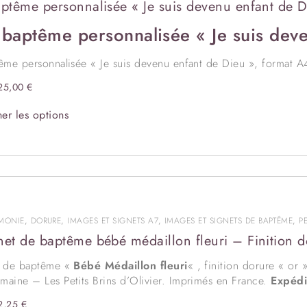
aptême personnalisée « Je suis devenu enfant de D
 baptême personnalisée « Je suis dev
ême personnalisée « Je suis devenu enfant de Dieu », format A
ins d’Olivier. Impression professionnelle à la demande, en Franc
25,00
€
ation originale représentant Jésus-Christ portant un petit enfant
sur la tête, tout nouveau baptisé sur son cœur, est personnalisa
er les options
itez assortir la couverture du livret de messe à l’affiche et aux 
MONIE
,
DORURE
,
IMAGES ET SIGNETS A7
,
IMAGES ET SIGNETS DE BAPTÊME
,
P
net de baptême bébé médaillon fleuri – Finition d
t de baptême «
Bébé Médaillon fleuri
« , finition dorure « or 
aine – Les Petits Brins d’Olivier. Imprimés en France.
Expédi
rsonnalisation
ralenti le délai d’expédition.
2,25
€