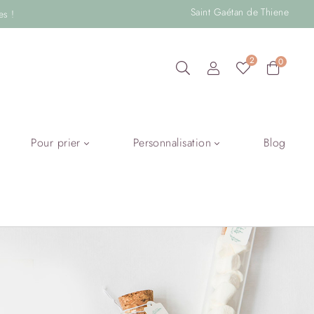
Saint Gaétan de Thiene
es !
2
0
Pour prier
Personnalisation
Blog