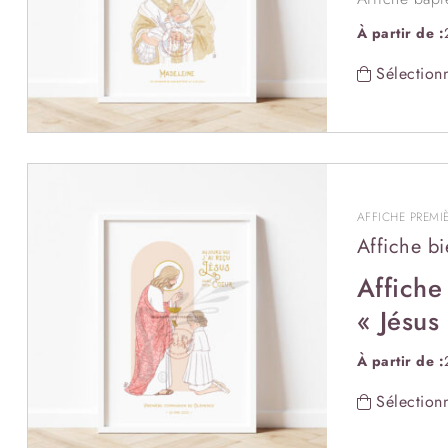
Les Petits Br
À partir de :
Cette illustr
petit béguin 
Sélectionn
pour tous se
Vous pouvez a
AFFICHE PREM
Affiche b
Affiche
« Jésus
cœur ».
À partir de :
Affiche bie
Sélectionn
– © Illustra
Cette illustr