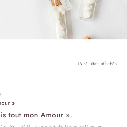
16 résultats affichés
E
mour »
mis tout mon Amour ».
A4 et A3 – © Illustration Isabelle Monnerot-Dumaine –