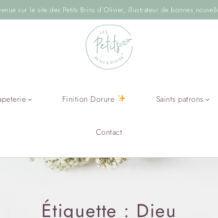
venue sur le site des Petits Brins d’Olivier, illustrateur de bonnes nouvell
apeterie
Finition Dorure
Saints patrons
Contact
Étiquette :
Dieu