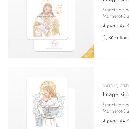
Signets de b
Monnerot-Dum
fonction des
À partir de :
personnalis
Cette illustr
Sélectionn
petit béguin 
pour tous se
Vous pouvez 
Option
coin
BAPTÊME
,
CÉRÉ
Image sig
Signets de 
Monnerot-Dum
A4).
À partir de :
Délai 7 à 1