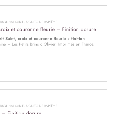
ERSONNALISABLE
,
SIGNETS DE BAPTÊME
roix et couronne fleurie – Finition dorure
t Saint, croix et couronne fleurie » finition
ine – Les Petits Brins d’Olivier. Imprimés en France.
nalisation
ralenti le délai d’expédition.
nt et élégance ; et le pelliculage mat lui donne un
 aux signets, en cochant la case prévue à cet effet.
ERSONNALISABLE
,
SIGNETS DE BAPTÊME
 – Finition dorure