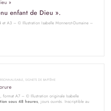
ieu »
enu enfant de Dieu ».
4 et A3 – © Illustration Isabelle Monnerot-Dumaine –
e.
, habillé en robe de baptême de dentelle ancienne et
ble.
signets,
contactez-moi
.
ERSONNALISABLE
,
SIGNETS DE BAPTÊME
orure
», format A7 – © Illustration originale Isabelle
tion sous 48 heures
, jours ouvrés. Inscriptible au