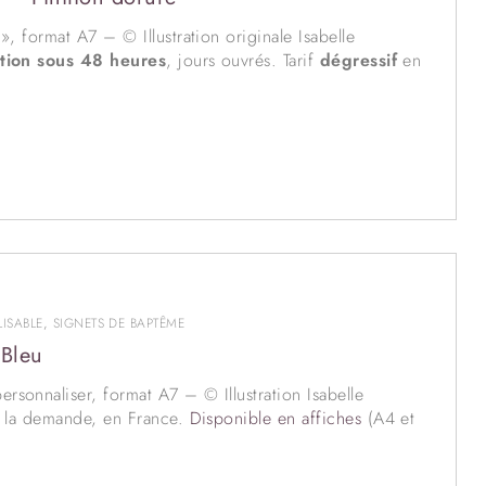
, format A7 – © Illustration originale Isabelle
tion sous 48 heures
, jours ouvrés. Tarif
dégressif
en
o Les Petits Brins d’Olivier)
inscriptible au verso
.
La
t, habillé en robe de baptême de dentelle ancienne et
lustrée pour représenter l’Amour et la tendresse de Dieu
que Dieu envoie lors de notre baptême.
 aux signets, en cochant la case prévue à cet effet.
ISABLE
,
SIGNETS DE BAPTÊME
 Bleu
personnaliser, format A7 – © Illustration Isabelle
à la demande, en France.
Disponible en affiches
(A4 et
 plus rapide, merci de nous contacter.