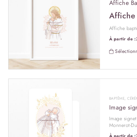
Affiche B
Affiche
Affiche bapt
Les Petits Br
À partir de :
Cette illustr
petit béguin 
Sélectionn
Si vous souha
BAPTÊME
,
CÉRÉ
Image sig
Image signe
Monnerot-Dum
verso.
La pe
À partir de :