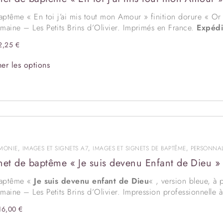
aptême « En toi j’ai mis tout mon Amour » finition dorure « Or »
aine – Les Petits Brins d’Olivier. Imprimés en France.
Expédi
 quantités. Signet pré-imprimé (Souvenir de mon baptême et log
2,25
€
ation
ralenti le délai d’expédition.
ation originale, représentant Jésus-Christ portant un petit enfan
er les options
sur la tête, tout nouveau baptisé, est personnalisable. Je l’ai il
s enfants, sans exception. Un paraclet symbolise l’Esprit Saint 
assortir
la couverture du livret de messe
de baptême assortie
s arrondis
sur demande.
MONIE
,
IMAGES ET SIGNETS A7
,
IMAGES ET SIGNETS DE BAPTÊME
,
PERSONNAL
net de baptême « Je suis devenu Enfant de Dieu »
baptême «
Je suis devenu enfant de Dieu
« , version bleue, à 
aine – Les Petits Brins d’Olivier. Impression professionnelle 
16,00
€
0 jours ouvrés
(maquette, BAT, impression et expédition). Délai