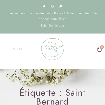
Bienvenue sur le site des Petits Brins d’Olivier, illustrateur de
bonnes nouvelles !
Saint Dominique
0
MENU
Étiquette :
Saint
Bernard