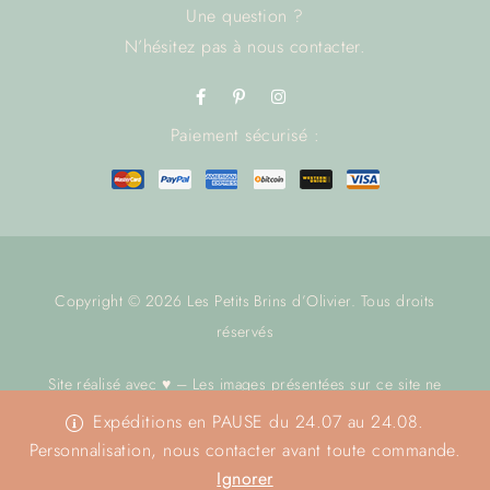
Une question ?
N’hésitez pas à
nous contacter.
Paiement sécurisé :
Copyright © 2026 Les Petits Brins d’Olivier. Tous droits
réservés
Site réalisé avec ♥ – Les images présentées sur ce site ne
sont pas libres de droit.
Nous contacter
avant toute utilisation.
Expéditions en PAUSE du 24.07 au 24.08.
Merci
Personnalisation, nous contacter avant toute commande.
Ignorer