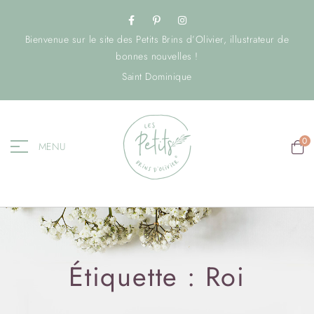
Bienvenue sur le site des Petits Brins d’Olivier, illustrateur de
bonnes nouvelles !
Saint Dominique
0
MENU
Étiquette :
Roi