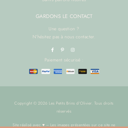
GARDONS LE CONTACT
Une question ?
N’hésitez pas à
nous contacter.
Paiement sécurisé :
Copyright © 2026 Les Petits Brins d’Olivier. Tous droits
réservés
Site réalisé avec ♥ – Les images présentées sur ce site ne