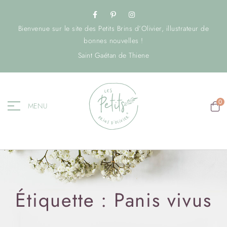
Bienvenue sur le site des Petits Brins d’Olivier, illustrateur de
bonnes nouvelles !
Saint Gaétan de Thiene
0
MENU
Étiquette :
Panis vivus