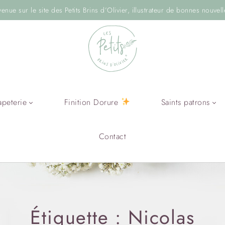
venue sur le site des Petits Brins d’Olivier, illustrateur de bonnes nouvell
apeterie
Finition Dorure
Saints patrons
Contact
Étiquette :
Nicolas