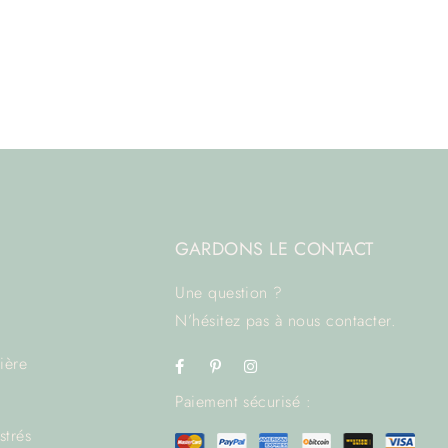
GARDONS LE CONTACT
Une question ?
N’hésitez pas à
nous contacter.
rière
Paiement sécurisé :
strés