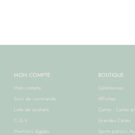
MON COMPTE
BOUTIQUE
Mon compte
Cérémonies
Suivi de commande
Affiches
Liste de souhaits
Cartes - Cartes p
C.G.V.
Grandes Cartes
Mentions légales
Saints patrons illu