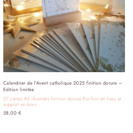
Calendrier de l’Avent catholique 2025 finition dorure –
Edition limitée
27 cartes A6 illustrées finition dorure Pochon en tissu et
support en bois
58,00
€