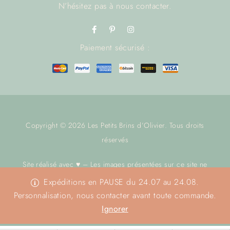
N’hésitez pas à
nous contacter.
Paiement sécurisé :
Copyright © 2026 Les Petits Brins d’Olivier. Tous droits
réservés
Site réalisé avec ♥ – Les images présentées sur ce site ne
sont pas libres de droit.
Nous contacter
avant toute utilisation.
Expéditions en PAUSE du 24.07 au 24.08.
Merci
Personnalisation, nous contacter avant toute commande.
Ignorer