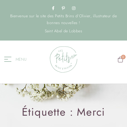
Bienvenue sur le site des Petits Brins d’Olivier, illustrateur de
bonnes nouvelles !
Saint Abel de Lobbes
0
MENU
Étiquette :
Merci