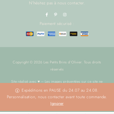
N’hésitez pas à
nous contacter.
Paiement sécurisé :
Copyright © 2026 Les Petits Brins d’Olivier. Tous droits
réservés
Site réalisé avec ♥ – Les images présentées sur ce site ne
sont pas libres de droit.
Nous contacter
avant toute utilisation.
Expéditions en PAUSE du 24.07 au 24.08.
Merci
Personnalisation, nous contacter avant toute commande.
Ignorer