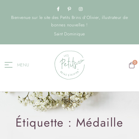
Bienvenue sur le site des Petits Brins d’Olivier, illustrateur de
bonnes nouvelles !
Saint Dominique
0
MENU
Étiquette :
Médaille