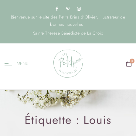
Bienvenue sur le site des Petits Brins d’Olivier, illustrateur de
bonnes nouvelles !
Sainte Thérèse Bénédicte de La Croix
0
MENU
Étiquette :
Louis