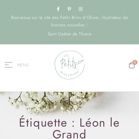
Bienvenue sur le site des Petits Brins d’Olivier, illustrateur de
bonnes nouvelles !
Saint Gaétan de Thiene
0
MENU
Étiquette :
Léon le
Grand