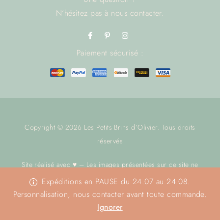
N’hésitez pas à
nous contacter.
Paiement sécurisé :
Copyright © 2026 Les Petits Brins d’Olivier. Tous droits
réservés
Site réalisé avec ♥ – Les images présentées sur ce site ne
sont pas libres de droit.
Nous contacter
avant toute utilisation.
Expéditions en PAUSE du 24.07 au 24.08.
Merci
Personnalisation, nous contacter avant toute commande.
Ignorer