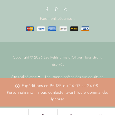
Paiement sécurisé :
Copyright © 2026 Les Petits Brins d’Olivier. Tous droits
réservés
Site réalisé avec ♥ – Les images présentées sur ce site ne
sont pas libres de droit.
Nous contacter
avant toute utilisation.
Expéditions en PAUSE du 24.07 au 24.08.
Merci
Personnalisation, nous contacter avant toute commande.
Ignorer