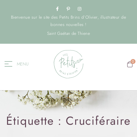
Bienvenue sur le site des Petits Brins d’Olivier, illustrateur de
bonnes nouvelles !
Saint Gaétan de Thiene
0
MENU
Étiquette :
Cruciféraire