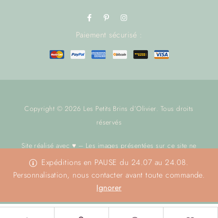
Paiement sécurisé :
Copyright © 2026 Les Petits Brins d’Olivier. Tous droits
réservés
Site réalisé avec ♥ – Les images présentées sur ce site ne
sont pas libres de droit.
Nous contacter
avant toute utilisation.
Expéditions en PAUSE du 24.07 au 24.08.
Merci
Personnalisation, nous contacter avant toute commande.
Ignorer