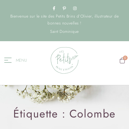
Bienvenue sur le site des Petits Brins d’Olivier, illustrateur de
bonnes nouvelles !
Saint Dominique
0
MENU
Étiquette :
Colombe