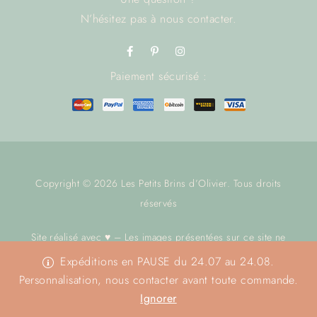
N’hésitez pas à
nous contacter.
Paiement sécurisé :
Copyright © 2026 Les Petits Brins d’Olivier. Tous droits
réservés
Site réalisé avec ♥ – Les images présentées sur ce site ne
sont pas libres de droit.
Nous contacter
avant toute utilisation.
Expéditions en PAUSE du 24.07 au 24.08.
Merci
Personnalisation, nous contacter avant toute commande.
Ignorer