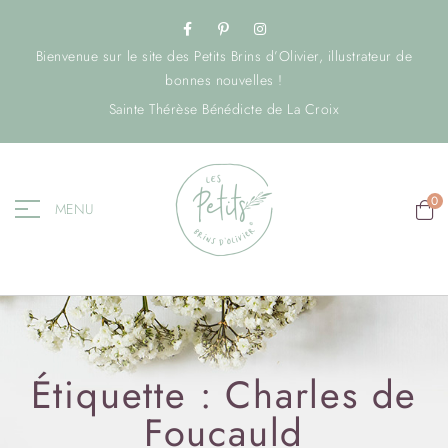
Bienvenue sur le site des Petits Brins d’Olivier, illustrateur de
bonnes nouvelles !
Sainte Thérèse Bénédicte de La Croix
0
MENU
Étiquette :
Charles de
Foucauld