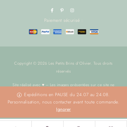
Paiement sécurisé :
Copyright © 2026 Les Petits Brins d’Olivier. Tous droits
réservés
Site réalisé avec ♥ – Les images présentées sur ce site ne
sont pas libres de droit.
Nous contacter
avant toute utilisation.
Expéditions en PAUSE du 24.07 au 24.08.
Merci
Personnalisation, nous contacter avant toute commande.
Ignorer