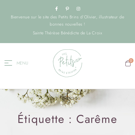
Bienvenue sur le site des Petits Brins d’Olivier, illustrateur de
bonnes nouvelles !
Sainte Thérèse Bénédicte de La Croix
0
MENU
Étiquette :
Carême