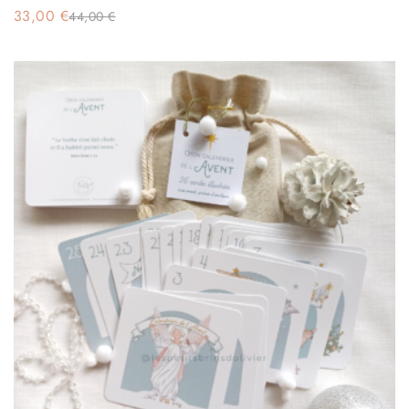
33,00
€
44,00
€