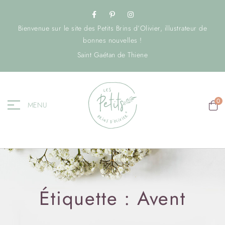
Bienvenue sur le site des Petits Brins d’Olivier, illustrateur de
bonnes nouvelles !
Saint Gaétan de Thiene
0
MENU
Étiquette :
Avent