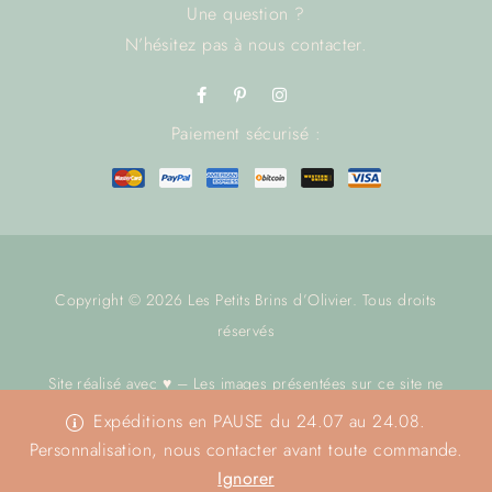
Une question ?
N’hésitez pas à
nous contacter.
Paiement sécurisé :
Copyright © 2026 Les Petits Brins d’Olivier. Tous droits
réservés
Site réalisé avec ♥ – Les images présentées sur ce site ne
sont pas libres de droit.
Nous contacter
avant toute utilisation.
Expéditions en PAUSE du 24.07 au 24.08.
Merci
Personnalisation, nous contacter avant toute commande.
Ignorer