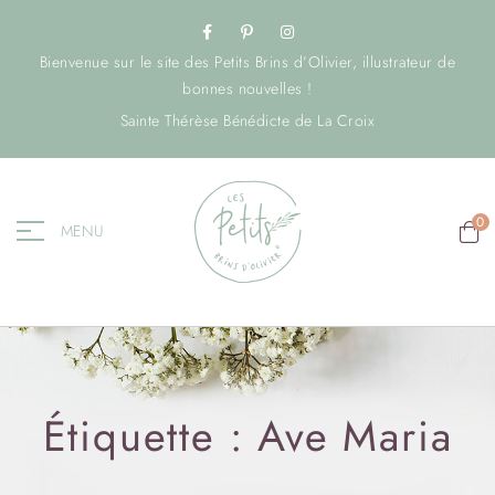
Bienvenue sur le site des Petits Brins d’Olivier, illustrateur de
bonnes nouvelles !
Sainte Thérèse Bénédicte de La Croix
0
MENU
Étiquette :
Ave Maria