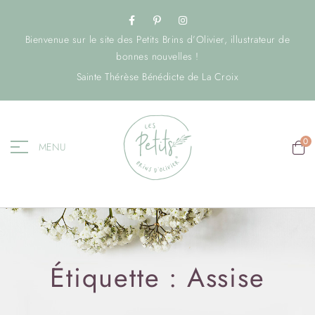
Bienvenue sur le site des Petits Brins d’Olivier, illustrateur de
bonnes nouvelles !
Sainte Thérèse Bénédicte de La Croix
0
MENU
Étiquette :
Assise