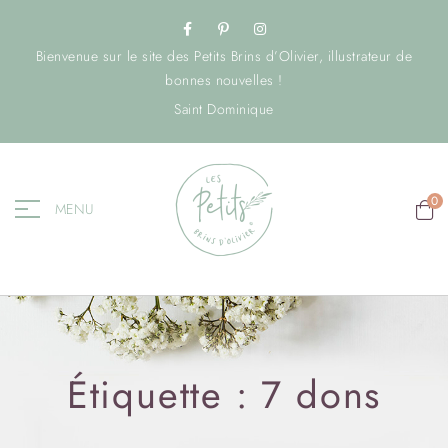
Bienvenue sur le site des Petits Brins d’Olivier, illustrateur de
bonnes nouvelles !
Saint Dominique
0
MENU
Étiquette :
7 dons