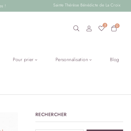
Sainte Thérèse Bénédicte de La Croix
es !
2
0
Pour prier
Personnalisation
Blog
RECHERCHER