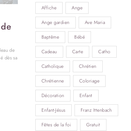
Affiche
Ange
Ange gardien
Ave Maria
 de
Baptême
Bébé
adeau de
Cadeau
Carte
Catho
ué dès sa
Catholique
Chrétien
Chrétienne
Coloriage
Décoration
Enfant
Enfant-Jésus
Franz Ittenbach
Fêtes de la foi
Gratuit