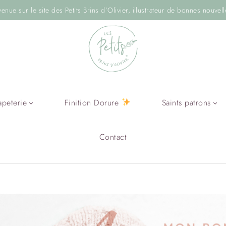
venue sur le site des Petits Brins d’Olivier, illustrateur de bonnes nouvell
apeterie
Finition Dorure
Saints patrons
Contact