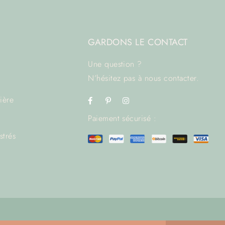
GARDONS LE CONTACT
Une question ?
N’hésitez pas à
nous contacter.
rière
Paiement sécurisé :
strés