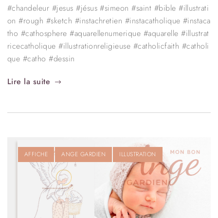
#chandeleur #jesus #jésus #simeon #saint #bible #illustrati
on #rough #sketch #instachretien #instacatholique #instaca
tho #cathosphere #aquarellenumerique #aquarelle #illustrat
ricecatholique #illustrationreligieuse #catholicfaith #catholi
que #catho #dessin
Lire la suite
AFFICHE
ANGE GARDIEN
ILLUSTRATION