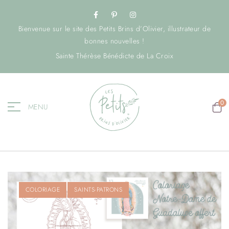
Bienvenue sur le site des Petits Brins d’Olivier, illustrateur de
bonnes nouvelles !
Sainte Thérèse Bénédicte de La Croix
0
MENU
COLORIAGE
SAINTS-PATRONS